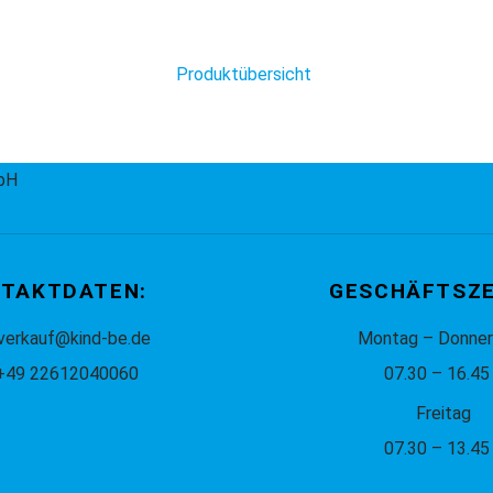
mbH
TAKTDATEN:
GESCHÄFTSZE
verkauf@kind-be.de
Montag – Donner
 +49 22612040060
07.30 – 16.45
Freitag
07.30 – 13.45