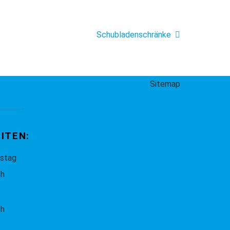
Schubladenschränke
Sitemap
ITEN:
stag
 h
 h